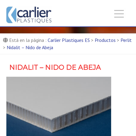
Carlier Plastiques ES :
Entreprise de production de
pièces composites
Fabricante de paneles composites
Está en la página :
Carlier Plastiques ES
>
Productos
>
Perlit
>
Nidalit – Nido de Abeja
NIDALIT – NIDO DE ABEJA