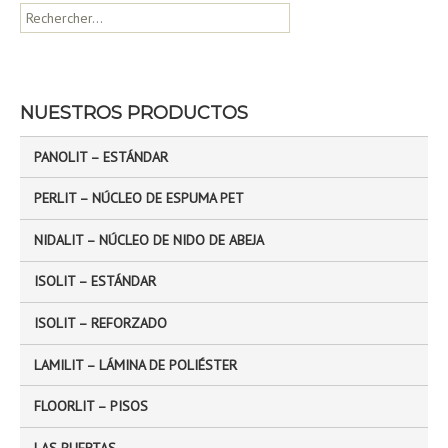
R
e
c
h
e
NUESTROS PRODUCTOS
r
c
PANOLIT – ESTÁNDAR
h
e
PERLIT – NÚCLEO DE ESPUMA PET
r
NIDALIT – NÚCLEO DE NIDO DE ABEJA
:
ISOLIT – ESTÁNDAR
ISOLIT – REFORZADO
LAMILIT – LÁMINA DE POLIÉSTER
FLOORLIT – PISOS
LAS PUERTAS