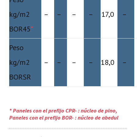
kg/m2
–
–
–
–
17,0
–
BOR45
*
Peso
kg/m2
–
–
–
–
18,0
–
BORSR
* Paneles con el prefijo CPR- : núcleo de pino,
Paneles con el prefijo BOR- : núcleo de abedul