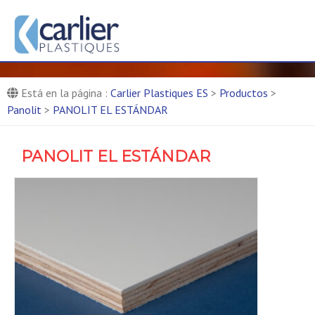
Carlier Plastiques ES : Entre
production de pièces compos
Fabricante de paneles composites
Está en la página :
Carlier Plastiques ES
>
Productos
>
Panolit
>
PANOLIT EL ESTÁNDAR
PANOLIT EL ESTÁNDAR