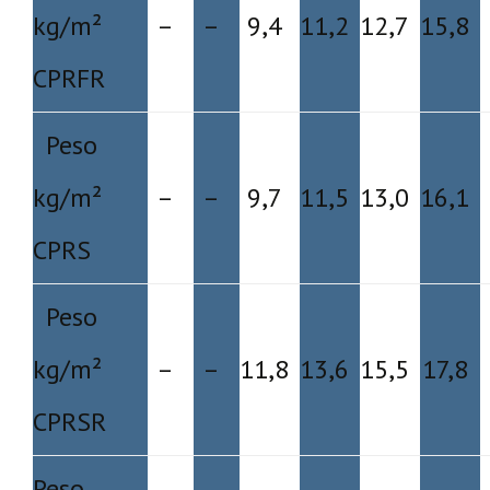
kg/m²
–
–
9,4
11,2
12,7
15,8
CPRFR
Peso
kg/m²
–
–
9,7
11,5
13,0
16,1
CPRS
Peso
kg/m²
–
–
11,8
13,6
15,5
17,8
CPRSR
Peso