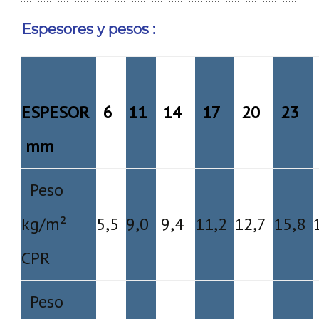
Espesores y pesos :
ESPESOR
6
11
14
17
20
23
mm
Peso
kg/m²
5,5
9,0
9,4
11,2
12,7
15,8
CPR
Peso