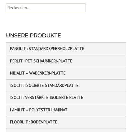
R
e
c
h
e
UNSERE PRODUKTE
r
c
PANOLIT : STANDARDSPERRHOLZPLATTE
h
e
PERLIT : PET SCHAUMKERNPLATTE
r
NIDALIT – WABENKERNPLATTE
:
ISOLIT : ISOLIERTE STANDARDPLATTE
ISOLIT : VERSTÄRKTE ISOLIERTE PLATTE
LAMILIT – POLYESTER LAMINAT
FLOORLIT : BODENPLATTE