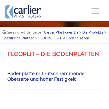
Carlier Plastiques De :
Entreprise de production de
pièces composites
Composite-Teile-Produktionsfirma
Sie sind auf der Seite :
Carlier Plastiques De
>
Die Produkte
>
Spezifische Platten
>
FLOORLIT – Die Bodenplatten
FLOORLIT – DIE BODENPLATTEN
Bodenplatte mit rutschhemmender
Oberseite und hoher Festigkeit