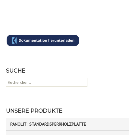
SUCHE
R
e
c
h
e
UNSERE PRODUKTE
r
c
PANOLIT : STANDARDSPERRHOLZPLATTE
h
e