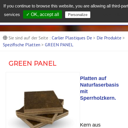
If you continue to browse this website, you are allowing all third-par
Carlier Plastiques De :
services
✓ OK, accept all
Privacy policy
Personalize
Entreprise de production de
pièces composites
Composite-Teile-Produktionsfirma
Sie sind auf der Seite :
Carlier Plastiques De
>
Die Produkte
>
Spezifische Platten
>
GREEN PANEL
GREEN PANEL
Platten auf
Naturfaserbasis
mit
Sperrholzkern.
Kern aus