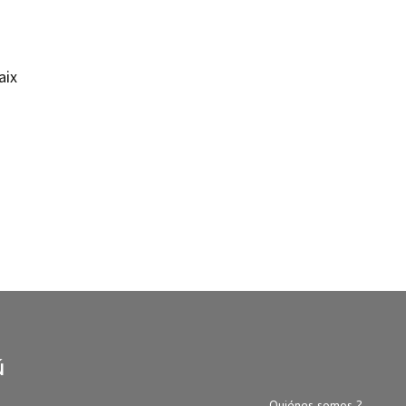
aix
ú
Quiénes somos ?