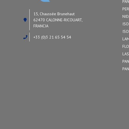
PAN
PER
15, Chaussée Brunehaut
NID
62470 CALONNE-RICOUART,
ISO
FRANCIA
ISO
+33 (0)3 21 65 54 54
LAM
FLO
LAS
PAN
PAN