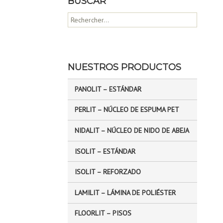
BUSCAR
R
e
c
h
e
NUESTROS PRODUCTOS
r
c
PANOLIT – ESTÁNDAR
h
e
PERLIT – NÚCLEO DE ESPUMA PET
r
NIDALIT – NÚCLEO DE NIDO DE ABEJA
:
ISOLIT – ESTÁNDAR
ISOLIT – REFORZADO
LAMILIT – LÁMINA DE POLIÉSTER
FLOORLIT – PISOS