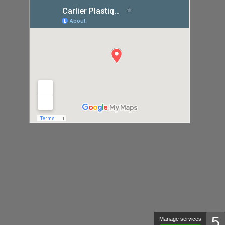
5
Manage services