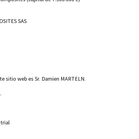
ECIFICOS
– EL HECHO A MEDIDA
OSITES SAS
– PANELES DE COLOR
este sitio web es Sr. Damien MARTELN.
.
trial