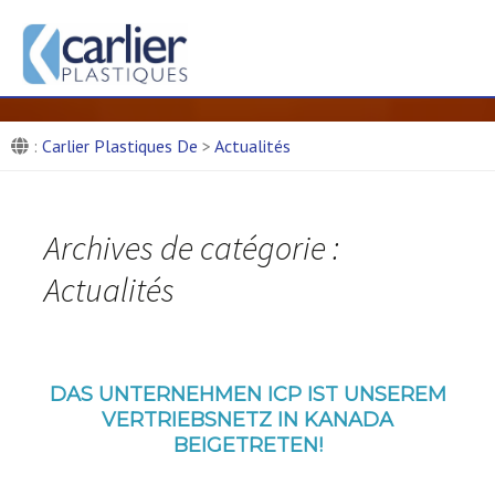
Carlier Plastiques De : Entre
composites
Composite-Teile-Produktionsfirma
:
Carlier Plastiques De
>
Actualités
Archives de catégorie :
Actualités
DAS UNTERNEHMEN ICP IST UNSEREM
VERTRIEBSNETZ IN KANADA
BEIGETRETEN!