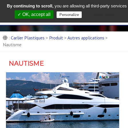
By continuing to scroll,
you are allowing all third-party services
Carlier Plastiques :
✓ OK, accept all
Privacy policy
Personalize
Entreprise de production de
pièces composites
Fabricant de panneaux composites
:
Carlier Plastiques
>
Produit
>
Autres applications
>
Nautisme
NAUTISME