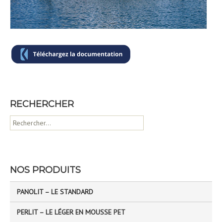
RECHERCHER
R
e
c
h
e
NOS PRODUITS
r
c
PANOLIT – LE STANDARD
h
e
PERLIT – LE LÉGER EN MOUSSE PET
r