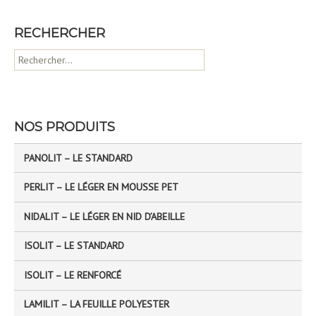
RECHERCHER
R
e
c
h
e
NOS PRODUITS
r
c
PANOLIT – LE STANDARD
h
e
PERLIT – LE LÉGER EN MOUSSE PET
r
NIDALIT – LE LÉGER EN NID D’ABEILLE
:
ISOLIT – LE STANDARD
ISOLIT – LE RENFORCÉ
LAMILIT – LA FEUILLE POLYESTER