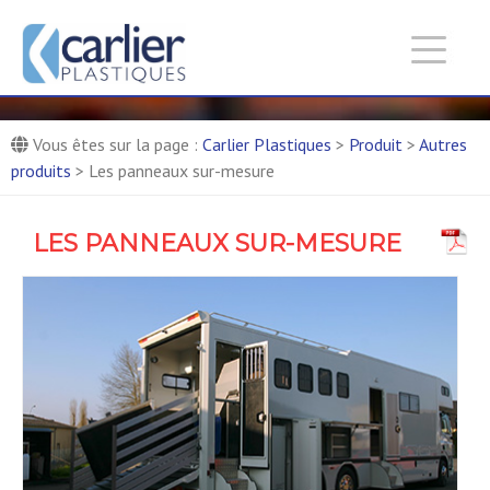
Carlier Plastiques :
Entreprise de production de
pièces composites
Fabricant de panneaux composites
Vous êtes sur la page :
Carlier Plastiques
>
Produit
>
Autres
produits
>
Les panneaux sur-mesure
LES PANNEAUX SUR-MESURE