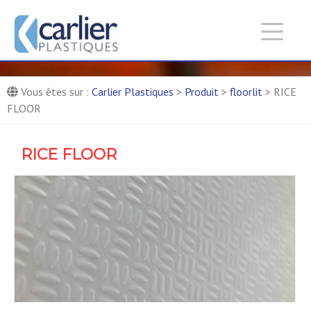
Carlier Plastiques :
Entreprise de production de
pièces composites
Fabricant de panneaux composites
Vous êtes sur :
Carlier Plastiques
>
Produit
>
floorlit
>
RICE
FLOOR
RICE FLOOR