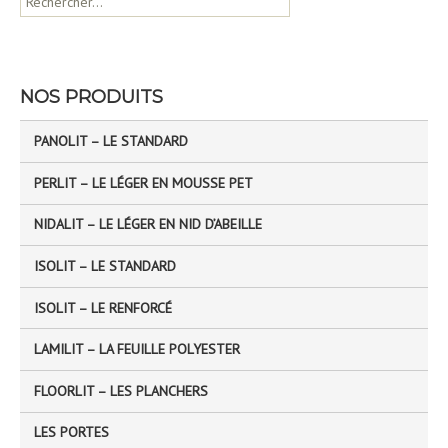
e
c
h
e
NOS PRODUITS
r
c
PANOLIT – LE STANDARD
h
e
PERLIT – LE LÉGER EN MOUSSE PET
r
NIDALIT – LE LÉGER EN NID D’ABEILLE
:
ISOLIT – LE STANDARD
ISOLIT – LE RENFORCÉ
LAMILIT – LA FEUILLE POLYESTER
FLOORLIT – LES PLANCHERS
LES PORTES