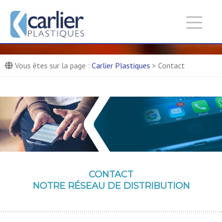
Carlier Plastiques :
Entreprise de production de
pièces composites
Fabricant de panneaux composites
Vous êtes sur la page :
Carlier Plastiques
>
Contact
CONTACT
NOTRE RÉSEAU DE DISTRIBUTION